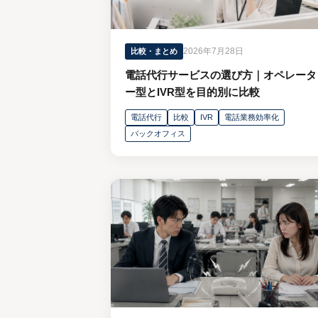
2026年7月28日
比較・まとめ
電話代行サービスの選び方｜オペレータ
ー型とIVR型を目的別に比較
電話代行
比較
IVR
電話業務効率化
バックオフィス