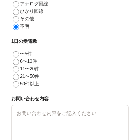
アナログ回線
ひかり回線
その他
不明
1日の受電数
〜5件
6〜10件
11〜20件
21〜50件
50件以上
お問い合わせ内容